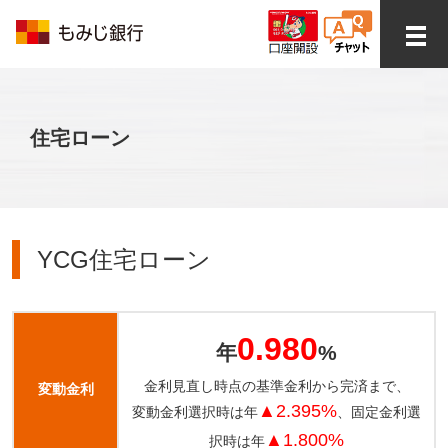
住宅ローン
YCG住宅ローン
0.980
年
%
金利見直し時点の基準金利から完済まで、
変動金利
▲2.395%
変動金利選択時は年
、固定金利選
▲1.800%
択時は年