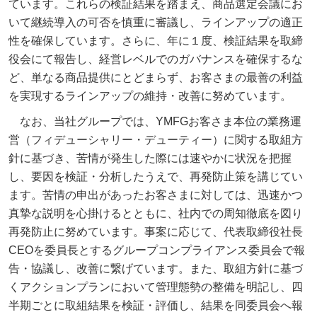
ています。これらの検証結果を踏まえ、商品選定会議にお
いて継続導入の可否を慎重に審議し、ラインアップの適正
性を確保しています。さらに、年に１度、検証結果を取締
役会にて報告し、経営レベルでのガバナンスを確保するな
ど、単なる商品提供にとどまらず、お客さまの最善の利益
を実現するラインアップの維持・改善に努めています。
なお、当社グループでは、YMFGお客さま本位の業務運
営（フィデューシャリー・デューティー）に関する取組方
針に基づき、苦情が発生した際には速やかに状況を把握
し、要因を検証・分析したうえで、再発防止策を講じてい
ます。苦情の申出があったお客さまに対しては、迅速かつ
真摯な説明を心掛けるとともに、社内での周知徹底を図り
再発防止に努めています。事案に応じて、代表取締役社長
CEOを委員長とするグループコンプライアンス委員会で報
告・協議し、改善に繋げています。また、取組方針に基づ
くアクションプランにおいて管理態勢の整備を明記し、四
半期ごとに取組結果を検証・評価し、結果を同委員会へ報