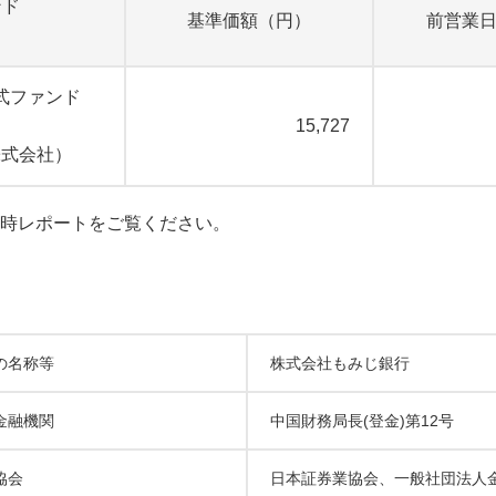
ンド
基準価額（円）
前営業
式ファンド
15,727
株式会社）
時レポートをご覧ください。
の名称等
株式会社もみじ銀行
金融機関
中国財務局長(登金)第12号
協会
日本証券業協会、一般社団法人