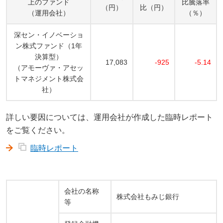
上のファンド
比騰落率
（円）
比（円）
（運用会社）
（％）
深セン・イノベーショ
ン株式ファンド（1年
決算型）
17,083
-925
-5.14
（アモーヴァ・アセッ
トマネジメント株式会
社）
詳しい要因については、運用会社が作成した臨時レポート
をご覧ください。
臨時レポート
会社の名称
株式会社もみじ銀行
等