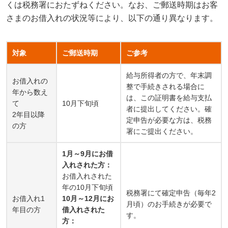
くは税務署におたずねください。なお、ご郵送時期はお客
さまのお借入れの状況等により、以下の通り異なります。
対象
ご郵送時期
ご参考
給与所得者の方で、年末調
お借入れの
整で手続きされる場合に
年から数え
は、この証明書を給与支払
て
10月下旬頃
者に提出してください。
確
2年目以降
定申告が必要な方は、税務
の方
署にご提出ください。
1月～9月にお借
入れされた方：
お借入れされた
年の10月下旬頃
税務署にて確定申告（毎年2
お借入れ1
10月～12月にお
月頃）のお手続きが必要で
年目の方
借入れされた
す。
方：