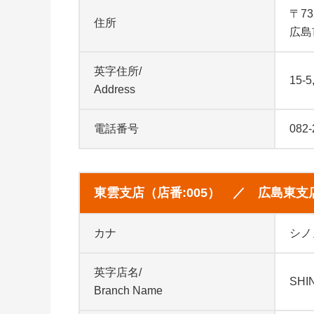
〒73
住所
広島
英字住所/
15-5
Address
電話番号
082-
東雲支店（店番:005） ／ 広島東支
カナ
シノ
英字店名/
SHI
Branch Name