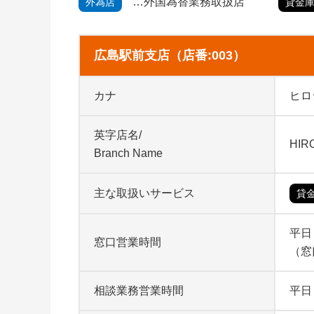
外国為替業務取扱店
外為店
貸金
広島駅前支店（店番:003）
カナ
ヒロ
英字店名/
HIR
Branch Name
主な取扱いサービス
貸
平日 
窓口営業時間
（窓
相談業務営業時間
平日