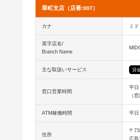
翠町支店（店番:007）
カナ
ミド
英字店名/
MID
Branch Name
主な取扱いサービス
貸
平日 
窓口営業時間
（窓
ATM稼働時間
平日
〒73
住所
広島