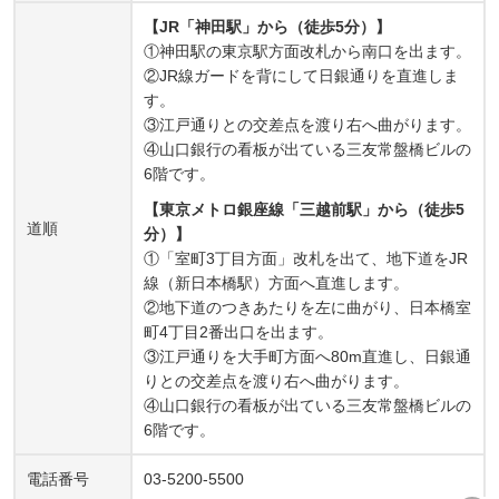
【JR「神田駅」から（徒歩5分）】
①神田駅の東京駅方面改札から南口を出ます。
②JR線ガードを背にして日銀通りを直進しま
す。
③江戸通りとの交差点を渡り右へ曲がります。
④山口銀行の看板が出ている三友常盤橋ビルの
6階です。
【東京メトロ銀座線「三越前駅」から（徒歩5
道順
分）】
①「室町3丁目方面」改札を出て、地下道をJR
線（新日本橋駅）方面へ直進します。
②地下道のつきあたりを左に曲がり、日本橋室
町4丁目2番出口を出ます。
③江戸通りを大手町方面へ80m直進し、日銀通
りとの交差点を渡り右へ曲がります。
④山口銀行の看板が出ている三友常盤橋ビルの
6階です。
電話番号
03-5200-5500