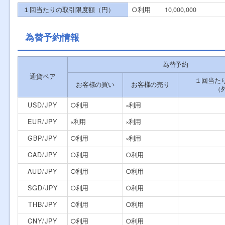
１回当たりの取引限度額（円）
○利用
10,000,000
為替予約情報
為替予約
通貨ペア
１回当た
お客様の買い
お客様の売り
（
USD/JPY
○
利用
×
利用
EUR/JPY
×
利用
×
利用
GBP/JPY
○
利用
×
利用
CAD/JPY
○
利用
○
利用
AUD/JPY
○
利用
○
利用
SGD/JPY
○
利用
○
利用
THB/JPY
○
利用
○
利用
CNY/JPY
○
利用
○
利用