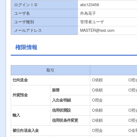
ログインＩＤ
abc123456
ユーザ名
外為花子
ユーザ種別
管理者ユーザ
メールアドレス
MASTER@test.com
権限情報
取引
仕向送金
○依頼
○照
振替
○依頼
○照
外貨預金
入出金明細
○照会
信用状開設
○依頼
○照
輸入
信用状条件変更
○依頼
○照
被仕向送金入金
○照会
○全