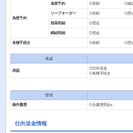
為替予約
○依頼
○確
リーブオーダー
○依頼
○照
為替予約
残高明細
○照会
締結明細
○照会
各種手続き
○依頼
○照
承認
○仕向送金
承認
○各種手続き
管理
操作履歴
○全履歴照会※
仕向送金情報