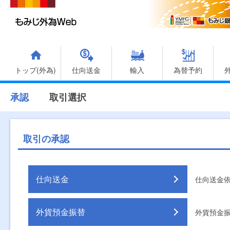
トップ(外為)
仕向送金
輸入
為替予約
承認
取引選択
取引の承認
仕向送金
仕向送金
外貨預金振替
外貨預金