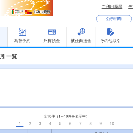
ご利用履歴
為替予約
外貨預金
被仕向送金
その他取引
取引一覧
。
全10件（1～10件を表示中）
1
2
3
4
5
6
7
8
9
10