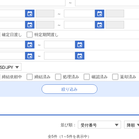
～
～
～
確定日渡し
特定期間渡し
～
～
締結依頼中
締結済み
処理済み
確認済み
返却済み
絞り込み
並び順
：
全5件（1～5件を表示中）