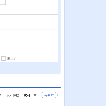
取止め
再表示
表示件数：