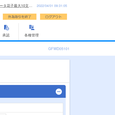
データ花子最大10文字表示利用者名最大30文字利用者名最大3様
2022/04/01 09:31:05
承認
各種管理
GFWD05101