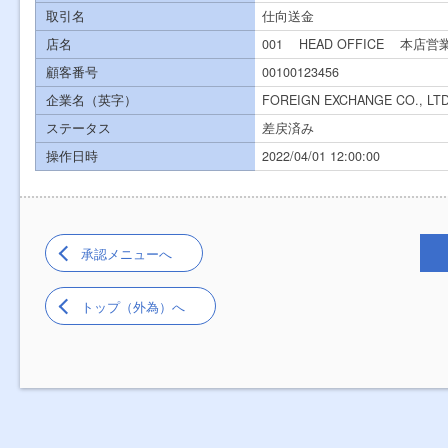
取引名
仕向送金
店名
001
HEAD OFFICE
本店営
顧客番号
00100123456
企業名（英字）
FOREIGN EXCHANGE CO., LTD
ステータス
差戻済み
操作日時
2022/04/01 12:00:00
承認メニューへ
トップ（外為）へ