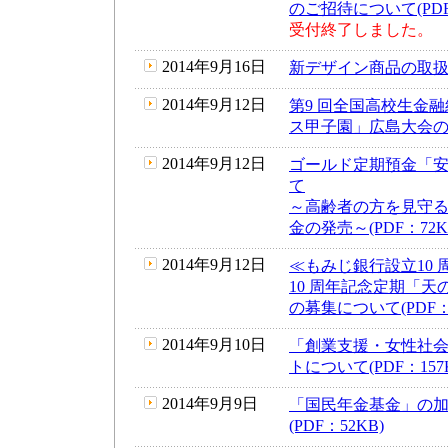
のご招待について(PDF
受付終了しました。
2014年9月16日
新デザイン商品の取扱開
2014年9月12日
第9 回全国高校生金
ス甲子園」広島大会の開
2014年9月12日
ゴールド定期預金「
て
～高齢者の方を見守
金の発売～(PDF：72K
2014年9月12日
≪もみじ銀行設立10
10 周年記念定期「
の募集について(PDF：6
2014年9月10日
「創業支援・女性社
トについて(PDF：157
2014年9月9日
「国民年金基金」の
(PDF：52KB)