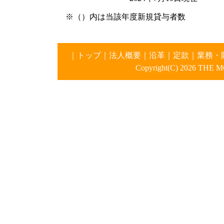
※（）内は当該年度新規貸与者数
｜
トップ
｜
法人概要
｜
沿革
｜
定款
｜
業務・
Copyright(C)
2026 THE MO