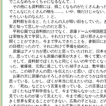
でこんなめちゃくちゃになるなんて。）
その他にも資料館には、残こくなものがたくさんあった
でこんなにたくさんの物を……。いや、物だけじゃない
そろしいものなんだ。）と。
資料館を出ると、たくさんの人が暗い顔をしていた。き
実と知って悲しかったのだと思う。
平和公園では資料館だけでなく、原爆ドームや韓国慰霊
は実物を見て学習した。それだけでなく、語り部さんか
聞くことができた。今まで学んできたことを、参観日に
の目標だったので、それに向けて準備を始めた。
原爆はアメリカが悪いのだと思っていたけれど、日本も
た。思っていたよりも原爆の被害が大きく、怖くて驚い
そして、資料館でぼくたちと同じくらいの年で亡くなっ
った。被爆後、元気に過ごしていた禎子さんは、数年後
った。この禎子さんの思いを伝えたいと思い、ぼくたち
お家の方に原爆のおそろしさが伝わったかどうかは分か
思っている。しかし、ぼくが本当に伝えたいのは、今の
カ」「死ね」などという言葉を使っている。この言葉は
ぼくたちは平和学習をして、今まで知らなかったことを
見ていたものが違って見えたり、今まで感じなかった気
きく世界を変えることができない。広島の子どもは、ど
いるのではないかと思う。そんな広島に生まれたという