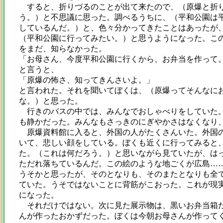
すると、折りづるのことが出て来たので、（原爆と折り
う。）と不思議に思った。調べるうちに、（平和公園は
しているんだ。）と、色々分かってきたことはあったが
（平和公園に行ってみたい。）と思うようになった。こ
をまだ、知らなかった。
「お母さん、今度平和公園に行くから、お弁当を作って
と言うと、
「原爆の怖さ、知ってきんさいよ。」
と言われた。それを聞いてぼくは、（原爆ってそんなに
な。）と思った。
行きのバスの中では、みんなでおしゃべりをしていた。
も静かだった。みんなもさっきのにぎやかさはなくなり
原爆資料館に入ると、外国の人がたくさんいた。外国の
いて、悲しい顔をしている。ぼくも近くに行ってみると
た。（これは何だろう。）と思いながら見ていたが、は
ただれ落ちているんだ。この絵のような地ごくが広島…
うそかと思ったが、そのとなりも、そのまたとなりも全
ていた。うそではないことに背筋がこおった。これが現
になった。
それだけではない。次に見た展示物は、黒いお弁当箱だ
んが作ったおかずだった。ぼくは今朝お母さんが作って