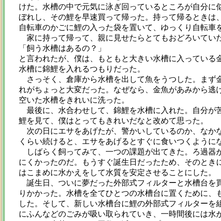
けた。水槽の中で元気に泳ぎ回っているところが自分に
ぼれし、その鯉を早速買って帰った。持って帰るときは
自転車のかごに鯉の入った袋を置いて、ゆっくり自転車
家に持って帰って、親に見せたらとてもおどろいてい
「飼う水槽はあるの？」
と言われたが、僕は、もともと大きい水槽に入っている
水槽に錦鯉を入れるつもりだった。
さっそく、倉庫から水槽を出して魚をうつした。まず金
れがちょっと大変だった。なぜなら、金魚があみから逃
空いた水槽をきれいに洗った。
最後に、水合わせして、錦鯉を水槽に入れた。自分が苦
鯉を見て、僕はとってもきれいだなと改めて思った。
次の日にエサをあげたが、警かいしているのか、なかな
くらい続けると、エサをあげるとすぐに食いつくように
しばらく飼ってみて、一つの課題が出てきた。ろ過器が
にくかったのだ。もうすぐ誕生日だったため、そのとき
はこまめに水かえをして水質を安定させることにした。
誕生日、ついに夢だった外部式フィルターと水槽台を買
りかかった。水槽を全てひとつの水槽台に置くために、
した。そして、新しい水槽台に鯉の外部式フィルターを
にふんなどのごみが吸い取られていき、一時間後には水