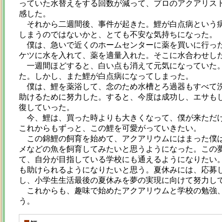
っていた水替えをする回数が減って、プロのアクアリス
感した。
それから二週間後、事件が起きた。鯉が白点病という病
しまうのではないかと、とても不安な気持ちになった。
僕は、急いで近くのホームセンターに薬を買いに行った
ケツに水を入れて、薬を適量入れた。そこに水合わせし
一週間ほどすると、白い点も消えて元気になっていた。
た。しかし、また鯉が白点病になってしまった。
僕は、鯉を薬浴して、念のため水槽とろ過器もすべて洗
助けるために努力した。すると、今度は成功し、エサも
復していった。
今、鯉は、買った時よりも大きくなって、僕が来ただけ
これからもずっと、この鯉を可愛がっていきたい。
この錦鯉の飼育を始めて、アクアリウムにはまった僕は
メなどの魚を飼育してみたいと思うようになった。この
て、自分が目指している学校にも通えるようになりたい
も助けられるようになりたいと思う。夏休みには、応募
し、小学生生活最後の夏休みを夢の実現に向けて努力し
これからも、趣味で始めたアクアリウムと学校の勉強、
う。