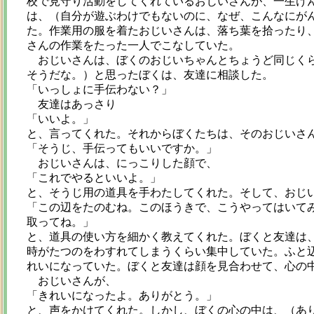
校で見守り活動をしてくれているおじいさんが、一生け
は、（自分が遊ぶわけでもないのに、なぜ、こんなにが
た。作業用の服を着たおじいさんは、落ち葉を拾ったり
さんの作業をたった一人でこなしていた。
おじいさんは、ぼくのおじいちゃんとちょうど同じくら
そうだな。）と思ったぼくは、友達に相談した。
「いっしょに手伝わない？」
友達はあっさり
「いいよ。」
と、言ってくれた。それからぼくたちは、そのおじいさ
「そうじ、手伝ってもいいですか。」
おじいさんは、にっこりした顔で、
「これでやるといいよ。」
と、そうじ用の道具を手わたしてくれた。そして、おじ
「この辺をたのむね。このほうきで、こうやってはいて
取ってね。」
と、道具の使い方を細かく教えてくれた。ぼくと友達は
時がたつのをわすれてしまうくらい集中していた。ふと
れいになっていた。ぼくと友達は顔を見合わせて、心の
おじいさんが、
「きれいになったよ。ありがとう。」
と、声をかけてくれた。しかし、ぼくの心の中は、（あ