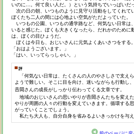
いのに…。何て良い人だ。）という気持ちでいっぱいだ
次の日の朝、いつものように見守り活動をしてくれてい
ぼくたち二人の間には心地よい空気がただよっていた。
いつもの公園、いつもの通学路など、何気ない日常は、
いると感じた。ぼくも大きくなったら、だれかのために
は、ぼくの目ひょうだ。
ぼくは今日も、おじいさんに元気よくあいさつをする
「おはようございます。」
「はい、いってらっしゃい。」
評
「何気ない日常は、たくさんの人のやさしさで支えら
ようで難しい。そこに目を向け、迷いながらも行動し
𠮷岡さんの成長がしっかり伝わってくる文章です。
地域のおじいさんの思いやりが𠮷岡さんたちを変えた
やりが周囲の人々の行動を変えていきます。循環する
がっていくことでしょう。
私たち大人も、自分自身を省みるよいきっかけを与え
前のページに戻