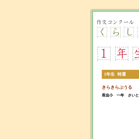
1年生 特選
きらきらぷうる
長迫小 一年 さいと