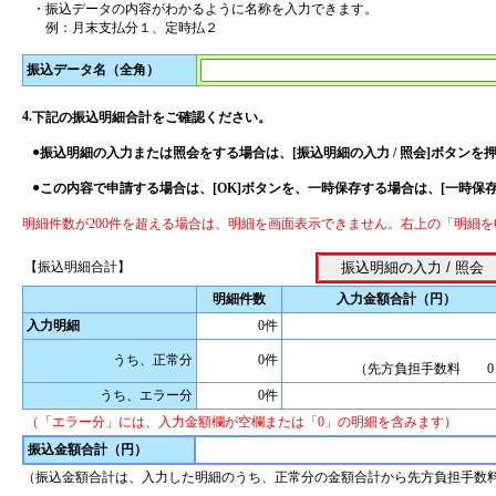
・
振込データの内容がわかるように名称を入力できます。
例：月末支払分１、定時払２
振込データ名（全角）
4.
下記の振込明細合計をご確認ください。
●
振込明細の入力または照会をする場合は、[振込明細の入力 / 照会]ボタンを
●
この内容で申請する場合は、[OK]ボタンを、一時保存する場合は、[一時保
明細件数が200件を超える場合は、明細を画面表示できません。右上の「明細を
【振込明細合計】
明細件数
入力金額合計（円）
入力明細
0件
うち、正常分
0件
（先方負担手数料 0
うち、エラー分
0件
（「エラー分」には、入力金額欄が空欄または「0」の明細を含みます）
振込金額合計（円）
（振込金額合計は、入力した明細のうち、正常分の金額合計から先方負担手数