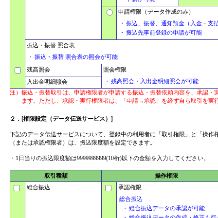
申請権限（データ作成のみ）
・
振込、振替、通知預金（入金・支
・
振込先事前登録の申請が可能
振込・振替 照合表
・
振込・振替 照合表の照会が可能
残高照会
照会権限
・
残高照会・入出金明細照会が可能
入出金明細照会
注）
振込・振替取引は、申請権限者が申請する振込・振替依頼内容を、承認・
ます。ただし、承認・実行権限者は、「申請→承認」を経ず自ら取引を実
２．[権限設定（データ伝送サービス）]
下記のデータ伝送サービスについて、登録中の利用者に「取引権限」と「操作
（または承認権限者）は、振込限度額を設定できます。
・1日当りの振込限度額は9999999999(10桁)以下の金額を入力してください。
取引種類
操作権限
総合振込
承認権限
総合振込
・
総合振込データの承認が可能
・
総合振込データの作成・修正も行