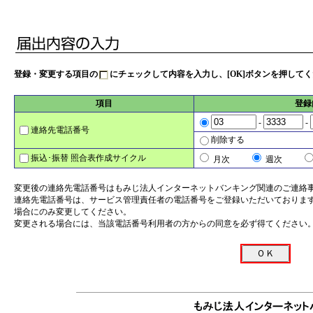
登録・変更する項目の
にチェックして内容を入力し、[OK]ボタンを押して
項目
登録
-
-
連絡先電話番号
削除する
振込･振替 照合表作成サイクル
月次
週次
変更後の連絡先電話番号はもみじ法人インターネットバンキング関連のご連絡
連絡先電話番号は、サービス管理責任者の電話番号をご登録いただいておりま
場合にのみ変更してください。
変更される場合には、当該電話番号利用者の方からの同意を必ず得てください