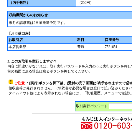
（内手数料）
（250円）
収納機関からのお知らせ
来月の請求書は5日頃発送予定です。
【お引落口座】
お取引店
科目
口座番号
本店営業部
普通
7521651
2. このお取引を実行しますか？
内容に間違いがなければ、取引実行パスワードを入力のうえ実行ボタンを押し
前の画面に戻る場合は戻るボタンを押してください。
ご注意
：[実行]ボタンを押下後、[受付の完了画面]が表示されますので必
領収書等は発行されません。（領収書が必要な場合は窓口で払い込みくださ
タイムアウト他により表示されない場合には、「取引履歴」メニューで確認
取引実行パスワード