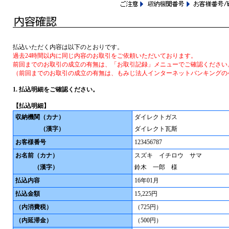
払込いただく内容は以下のとおりです。
過去24時間以内に同じ内容のお取引をご依頼いただいております。
前回までのお取引の成立の有無は、「お取引記録」メニューでご確認ください
（前回までのお取引の成立の有無は、もみじ法人インターネットバンキングの
1. 払込明細をご確認ください。
【払込明細】
収納機関
（カナ）
ダイレクトガス
（漢字）
ダイレクト瓦斯
お客様番号
123456787
お名前
（カナ）
スズキ イチロウ サマ
（漢字）
鈴木 一郎 様
払込内容
16年01月
払込金額
15,225円
（内消費税）
（725円）
（内延滞金）
（500円）