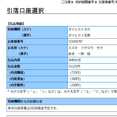
【払込明細】
収納機関
（カナ）
ダイレクトガス
（漢字）
ダイレクト瓦斯
お客様番号
123456787
お名前
（カナ）
スズキ イチロウ サマ
（漢字）
鈴木 一郎 様
払込内容
16年01月
払込金額
15,225円
（内消費税）
（725円）
（内延滞金）
（500円）
（内手数料）
（250円）
＊
カナ小文字（「ュ」「ッ」など）は、カナ大文字（「ユ」「ツ」など）で表
収納機関からのお知らせ
来月の請求書は5日頃発送予定です。