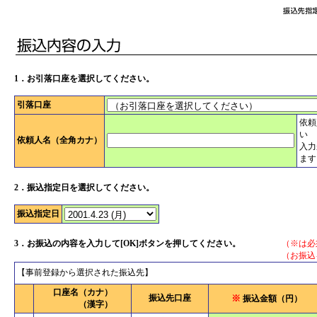
1．
お引落口座を選択してください。
引落口座
依頼
い
依頼人名（全角カナ）
入力
ます
2．
振込指定日を選択してください。
振込指定日
3．
お振込の内容を入力して[OK]ボタンを押してください。
（※は必
（お振込
【事前登録から選択された振込先】
口座名
（カナ）
振込先口座
※
振込金額（円）
（漢字）