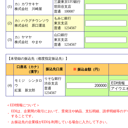
三菱東京UFJ銀行
カ）カワサキヤ
(1)
世田谷支店
株式会社 川崎屋
普通 100087
もみじ銀行
カ）ハラグチウンソウ
(2)
東京支店
株式会社 原口運送
普通 1234567
山口銀行
カ）ヤマヤ
(3)
東京支店
株式会社 やまや
普通 1234567
【未登録の振込先（都度指定振込先）】
口座名
（カナ）
振込先口座
※
振込金額（円）
（漢字）
りそな銀行
モミジ シンタロ
渋谷支店
(4)
ウ
普通
紅葉 新太郎
1234567
＜EDI情報について＞
EDIは、企業間の取引において、受発注や納品、支払明細、請求明細等のデ
・
することです。
・
お振込先の企業様がEDIを利用している場合に入力して下さい。