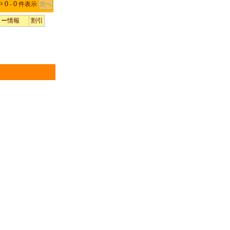
0
0
中
‐
件表示
ラー情報
割引