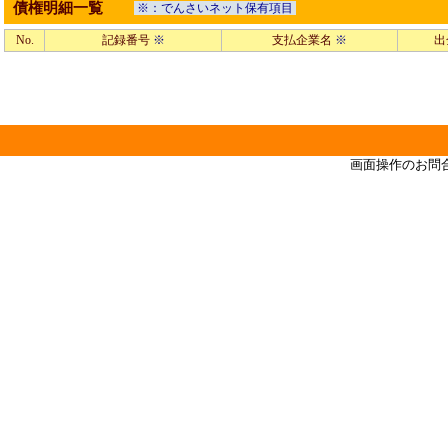
債権明細一覧
※：でんさいネット保有項目
No.
記録番号
※
支払企業名
※
出
画面操作のお問