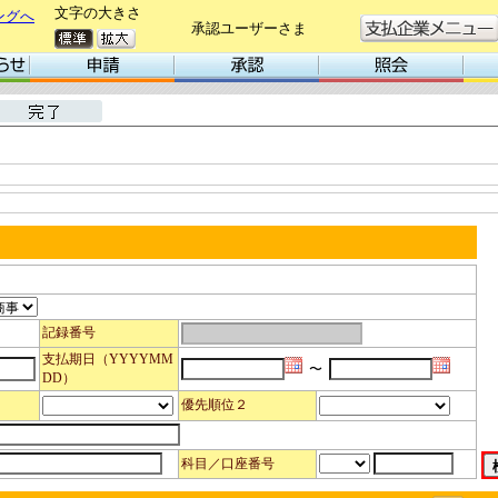
文字の大きさ
ングへ
承認ユーザーさま
記録番号
支払期日
（YYYYMM
〜
DD）
優先順位２
科目／口座番号