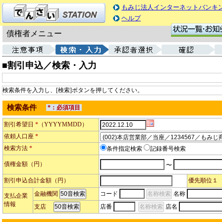
もみじ法人インターネットバンキ
ヘルプ
債権者メニュー
■割引申込／検索・入力
検索条件を入力し、[検索]ボタンを押してください。
検索条件
*：必須項目
割引希望日
*
（YYYYMMDD）
依頼人口座
*
検索方法
*
条件指定検索
記録番号検索
債権金額（円）
〜
割引申込合計金額（円）
優先順位１
金融機関
コード
名称
支払企業
情報
支店
店番
店名