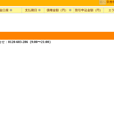
0
件
金口座
※
支払期日
※
債権金額（円）
※
割引申込金額（円）
エ
合せ：
0120-603-286（9:00〜21:00）