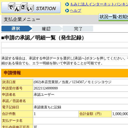
もみじ法人インターネットバンキ
ヘルプ
支払企業メニュー
■申請の承認／明細一覧（発生記録）
承認する場合は、承認する申請データを選択し[承認へ]ボタンを押してください。
細がある場合でも、エラー明細を除いて申請することが可能です。
申請情報
決済口座
(002)本店営業部／当座／1234567／モミジシヨウジ
申請受付番号
20221124999999
申請者名
承認ユーザー
承認／否認者名
電子記録日
承認後直ちに記録
合計件数
1
合計金額（円）
1,000,00
支払データ名
支払内容修正可否
可