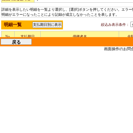
詳細を表示したい明細を一覧より選択し、[選択]ボタンを押してください。エラ
明細がエラーになったことにより記録が成立しなかったことを表します。
明細一覧
絞込み表示条件：
No.
支払期日
債権者名
金
ヤマグチシヨウテン
1
2022.11.30
画面操作のお問
山口商店